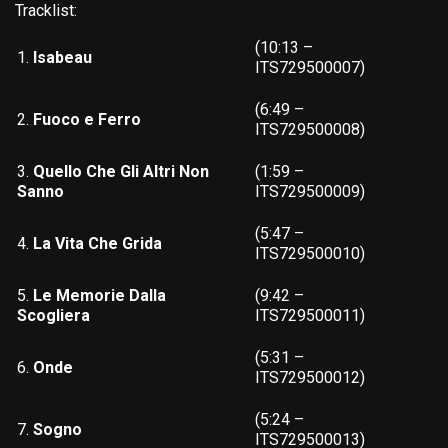
Tracklist
:
(10:13 –
1
.
Isabeau
ITS729500007)
(6:49 –
2.
Fuoco e Ferro
ITS729500008)
3.
Quello Che Gli Altri Non
(1:59 –
Sanno
ITS729500009)
(5:47 –
4.
La Vita Che Grida
ITS729500010)
5.
Le Memorie Dalla
(9:42 –
Scogliera
ITS729500011)
(5:31 –
6.
Onde
ITS729500012)
(5:24 –
7.
Sogno
ITS729500013)