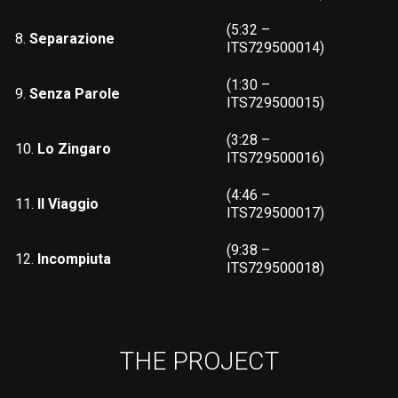
(5:32 –
8.
Separazione
ITS729500014)
(1:30 –
9.
Senza Parole
ITS729500015)
(3:28 –
10.
Lo Zingaro
ITS729500016)
(4:46 –
11.
Il Viaggio
ITS729500017)
(9:38 –
12.
Incompiuta
ITS729500018)
THE PROJECT