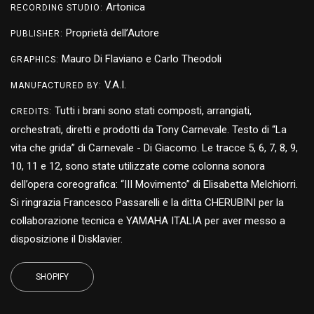
Artonica
RECORDING STUDIO:
Proprietà dell’Autore
PUBLISHER:
Mauro Di Flaviano e Carlo Theodoli
GRAPHICS:
V.A.I.
MANUFACTURED BY:
Tutti i brani sono stati composti, arrangiati,
CREDITS:
orchestrati, diretti e prodotti da Tony Carnevale. Testo di “La
vita che grida” di Carnevale - Di Giacomo. Le tracce 5, 6, 7, 8, 9,
10, 11 e 12, sono state utilizzate come colonna sonora
dell’opera coreografica: “III Movimento” di Elisabetta Melchiorri.
Si ringrazia Francesco Passarelli e la ditta CHERUBINI per la
collaborazione tecnica e YAMAHA ITALIA per aver messo a
disposizione il Disklavier.
SHOPIFY