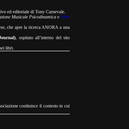
ivo ed editoriale di Tony Carnevale.
zione Musicale Psicodinamica
e
Oltre
ese, che apre la ricerca ANORA a una
ournal)
, ospitato all’interno del sito
i libri.
ciazione costituisce il contesto in cui