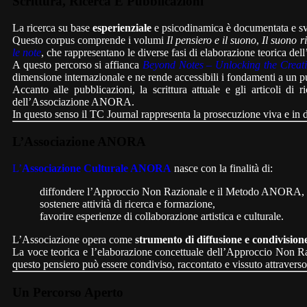
Scrittura, Ricerca E Pubblicazioni
La ricerca su base
esperienziale
e psicodinamica è documentata e svi
Questo corpus comprende i volumi
Il pensiero e il suono
,
Il suono r
le note
, che rappresentano le diverse fasi di elaborazione teorica d
A questo percorso si affianca
Beyond Notes – Unlocking the Creat
dimensione internazionale e ne rende accessibili i fondamenti a un 
Accanto alle pubblicazioni, la scrittura attuale e gli articoli di
dell’Associazione ANORA.
In questo senso il TC Journal rappresenta la prosecuzione viva e in di
L’Associazione ANORA
L’
Associazione Culturale ANORA
nasce con la finalità di:
diffondere l’Approccio Non Razionale e il Metodo ANORA,
sostenere attività di ricerca e formazione,
favorire esperienze di collaborazione artistica e culturale.
L’Associazione opera come
strumento di diffusione e condivision
La voce teorica e l’elaborazione concettuale dell’Approccio Non Raz
questo pensiero può essere condiviso, raccontato e vissuto attraverso
Un Percorso Aperto