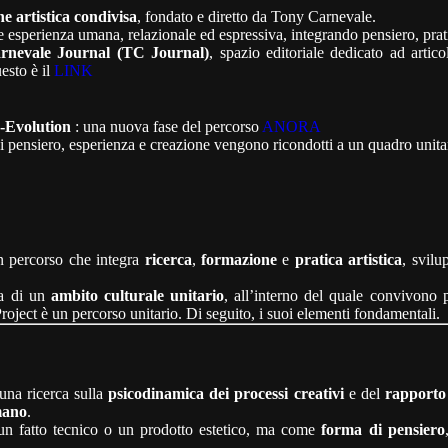
e artistica condivisa
, fondato e diretto da Tony Carnevale.
e esperienza umana, relazionale ed espressiva, integrando pensiero, prati
rnevale Journal (TC Journal)
, spazio editoriale dedicato ad artico
esto è il
LINK
-Evolution
: una nuova fase del percorso
ANORA
 pensiero, esperienza e creazione vengono ricondotti a un quadro unitar
 percorso che integra
ricerca
,
formazione
e
pratica artistica
, svil
ma di un
ambito culturale unitario
, all’interno del quale convivono pe
ject è un percorso unitario. Di seguito, i suoi elementi fondamentali.
na ricerca sulla
psicodinamica dei processi creativi
e del
rapporto
mano
.
 un fatto tecnico o un prodotto estetico, ma come
forma di pensiero