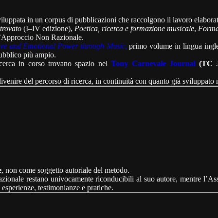
luppata in un corpus di pubblicazioni che raccolgono il lavoro elaborat
itrovato
(I–IV edizione),
Poetica, ricerca e formazione musicale
,
Forma
ell’Approccio Non Razionale.
ive and Emotional Power through Music
,
primo volume in lingua ingl
pubblico più ampio.
 ricerca in corso trovano spazio nel
Tony Carnevale Journal
(TC J
venire del percorso di ricerca, in continuità con quanto già sviluppato ne
e
, non come soggetto autoriale del metodo.
ionale restano univocamente riconducibili al suo autore, mentre l’Asso
 esperienze, testimonianze e pratiche.