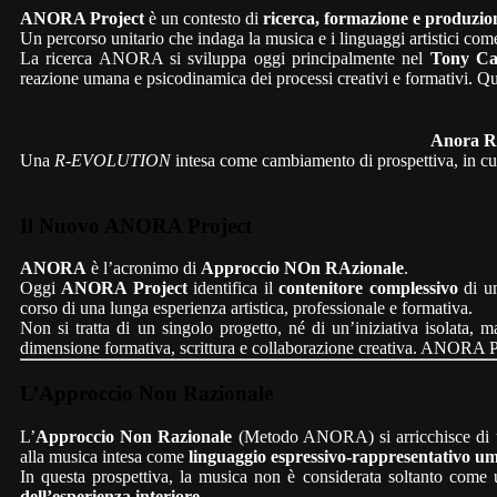
ANORA Project
è un contesto di
ricerca, formazione e produzion
Un percorso unitario che indaga la musica e i linguaggi artistici com
La ricerca ANORA si sviluppa oggi principalmente nel
Tony Ca
reazione umana e psicodinamica dei processi creativi e formativi. Qu
Anora R
Una
R-EVOLUTION
intesa come cambiamento di prospettiva, in cui
Il Nuovo ANORA Project
ANORA
è l’acronimo di
Approccio NOn RAzionale
.
Oggi
ANORA Project
identifica il
contenitore complessivo
di un
corso di una lunga esperienza artistica, professionale e formativa.
Non si tratta di un singolo progetto, né di un’iniziativa isolata, 
dimensione formativa, scrittura e collaborazione creativa. ANORA Pro
L’Approccio Non Razionale
L’
Approccio Non Razionale
(Metodo ANORA) si arricchisce di u
alla musica intesa come
linguaggio espressivo-rappresentativo u
In questa prospettiva, la musica non è considerata soltanto come
dell’esperienza interiore
.