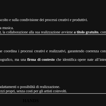
colto e sulla condivisione dei processi creativi e produttivi.
la musica.
t, la collaborazione alla sua realizzazione avviene
a titolo gratuito
, com
he coordina i processi creativi e realizzativi, garantendo coerenza 
scografico, ma una
firma di contesto
che identifica opere nate all’inte
attamenti o possibilità di realizzazione.
i propri, senza costi per gli artisti coinvolti.
HANDS