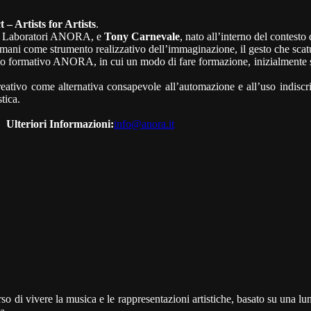
 Artists for Artists
.
 ai Laboratori ANORA, e
Tony Carnevale
, nato all’interno del contesto 
e mani come strumento realizzativo dell’immaginazione, il gesto che scatu
o formativo ANORA, in cui un modo di fare formazione, inizialmente svi
tivo come alternativa consapevole all’automazione e all’uso indiscrimi
tica.
Ulteriori Informazioni:
info@anora.it
ivere la musica e le rappresentazioni artistiche, basato su una lunga