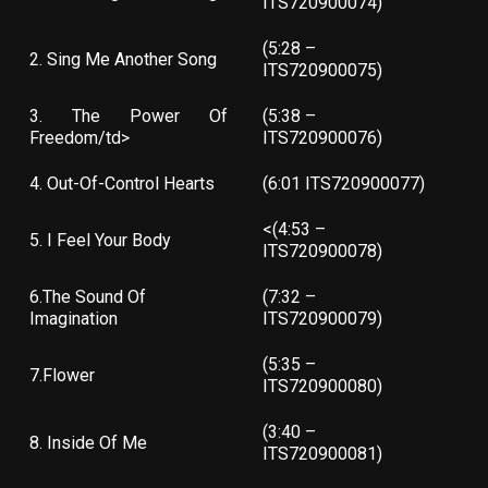
ITS720900074)
(5:28 –
2. Sing Me Another Song
ITS720900075)
3. The Power Of
(5:38 –
Freedom/td>
ITS720900076)
4. Out-Of-Control Hearts
(6:01 ITS720900077)
<(4:53 –
5. I Feel Your Body
ITS720900078)
6.The Sound Of
(7:32 –
Imagination
ITS720900079)
(5:35 –
7.Flower
ITS720900080)
(3:40 –
8. Inside Of Me
ITS720900081)