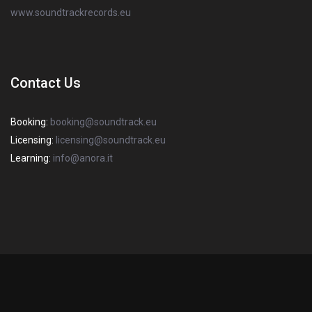
www.soundtrackrecords.eu
Contact Us
Booking:
booking@soundtrack.eu
Licensing:
licensing@soundtrack.eu
Learning:
info@anora.it
2022 Copyright SOUNDTRACK S.R.L. Sede Legale: via degli Imbriani, 20