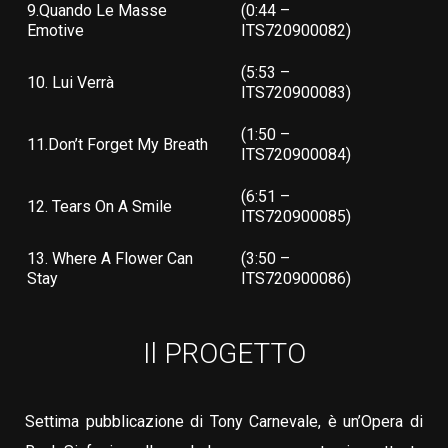
9.Quando Le Masse
(0:44 –
Emotive
ITS720900082)
(5:53 –
10. Lui Verrà
ITS720900083)
(1:50 –
11.Don’t Forget My Breath
ITS720900084)
(6:51 –
12. Tears On A Smile
ITS720900085)
13. Where A Flower Can
(3:50 –
Stay
ITS720900086)
Il PROGETTO
Settima pubblicazione di Tony Carnevale, è un’Opera di