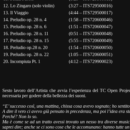
12.
Lo Zingaro (solo violin)
(3:27 –
ITS729500016)
13.
Il Viaggio
(4:44 –
ITS729500017)
14.
Preludio op. 28 n. 4
(1:58 –
ITS720600046)
15.
Preludio op. 28 n. 6
(1:51 –
ITS720600047)
16.
Preludio op. 28 n. 11
(0:51 –
ITS720600048)
17.
Preludio op. 28 n. 15
(5:55 –
ITS720600049)
18.
Preludio op.28 n. 20
(1:54 –
ITS720600050)
19.
Preludio op. 28 n. 22
(1:05 –
ITS720600051)
20.
Incompiuta Pt. 1
(
4:12 – ITS729900023)
Sesto lavoro dell’Artista che avvia l’esperienza del TC Open Projec
necessaria per godere della bellezza dei suoni.
“E’ successo così, una mattina, chissa cosa avevo sognato; ho senti
A dire il vero ci avevo già pensato in precedenza, ma poi l’idea era s
Perché? Non lo so.
Ma è come se ad un tratto avessi trovato un nesso tra diverse musiche
saprei dire; anche se ci sono cose che le accomunano: hanno tutte un