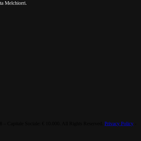
ta Melchiorri.
 Capitale Sociale: € 10.000. All Rights Reserved.
Privacy Policy
-