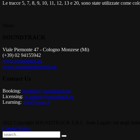
Le tracce 5, 7, 8, 9, 10, 11, 12, 13 e 20, sono state utilizzate come 
Share:
SOUNDTRACK
Viale Piemonte 47 - Cologno Monzese (Mi)
(+39) 02 94155942
www.soundtrack.eu
www.soundtrackrecords.eu
Contact Us
Booking:
booking@soundtrack.eu
Licensing:
licensing@soundtrack.eu
Learning:
info@anora.it
2022 Copyright SOUNDTRACK S.R.L. Sede Legale: via degli Imbriani
Cookie Policy