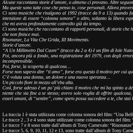
Alcune raccontano storie d’amore, o almeno ci provano. Altre seguono 
Ma queste sono tutte cose che penso io, cose personali. Allora proverò
Ci sono musiche che risalgono al 1992 (tracce da 9 a 13) quando fu
intenzione di essere “colonna sonora” o altro, soltanto la libera esp
che mi aveva profondamente coinvolto già da tempo.
Ci sono musiche che raccontano di rapporti personali, di storie che 
che non finisce mai.
Risonanze, La Vita Che Grida, III Movimento.
Storie d’amore.
“A Un Millimetro Dal Cuore” (tracce da 2 a 4) è un film di Iole Natol
Poi, ancora più a fondo, una registrazione del 1979, con degli error
incomprensibile.
Poi, forse, la scoperta di qualcosa…
Forse non sapevo dire “ti amo”, forse era questo il motivo per cui q
C’è voluta una donna, un dolore e una nuova speranza…
Un piccolo fiore in mezzo all’eba alta.
Così, forse adesso è un po’ più chiaro il motivo che mi ha spinto a 
niente che sia fine a se stesso; avevo solo voglia di offrire qualcos
esseri umani, di “sentire”, come spero possa succedere a te, che sta
La traccia
1
è stata utilizzata come colonna sonora del film: “Una Be
Le tracce
2
,
3
e
4
sono state utilizzate come colonna sonora del film
Le tracce
7 e 8 sono tratte dall’album di Tony Carnevale
: “Risonanze”
Le tracce 5, 6, 9, 10, 11, 12 e 13, sono tratte dall’album di Tony Car