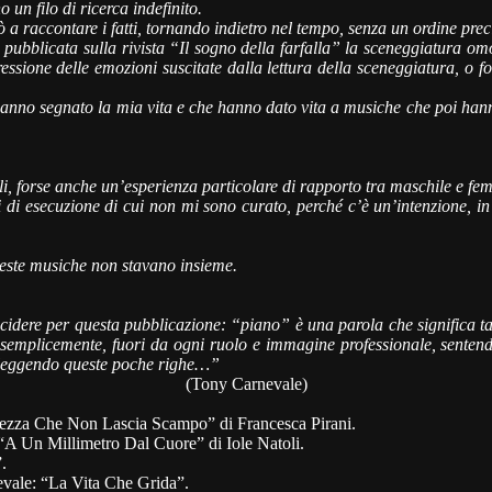
un filo di ricerca indefinito.
 a raccontare i fatti, tornando indietro nel tempo, senza un ordine prec
 pubblicata sulla rivista “Il sogno della farfalla” la sceneggiatura 
ressione delle emozioni suscitate dalla lettura della sceneggiatura, o f
hanno segnato la mia vita e che hanno dato vita a musiche che poi hanno
i, forse anche un’esperienza particolare di rapporto tra maschile e fem
i di esecuzione di cui non mi sono curato, perché c’è un’intenzione, in
ueste musiche non stavano insieme.
decidere per questa pubblicazione: “piano” è una parola che significa 
a, semplicemente, fuori da ogni ruolo e immagine professionale, sentend
i leggendo queste poche righe…”
(Tony Carnevale)
llezza Che Non Lascia Scampo” di Francesca Pirani.
: “A Un Millimetro Dal Cuore” di Iole Natoli.
.
nevale: “La Vita Che Grida”.