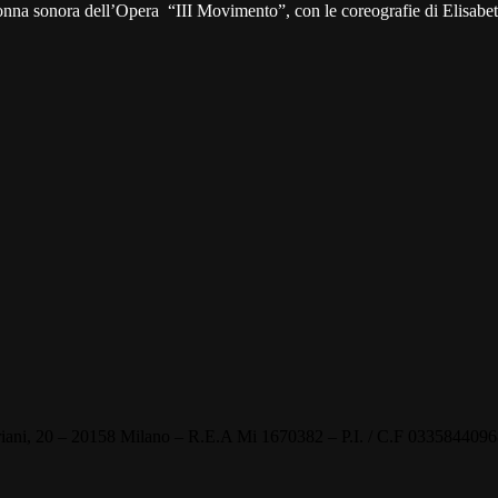
colonna sonora dell’Opera “III Movimento”, con le coreografie di Elisabet
, 20 – 20158 Milano – R.E.A Mi 1670382 – P.I. / C.F 03358440968 –