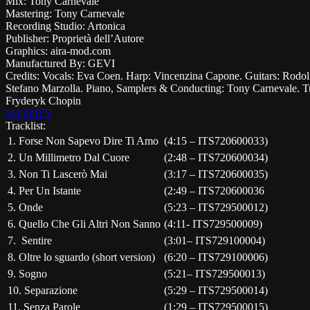
Mix:
Tony Carnevale
Mastering:
Tony Carnevale
Recording Studio:
Artonica
Publisher:
Proprietà dell’Autore
Graphics:
aira-mod.com
Manufactured By:
GEVI
Credits:
Vocals: Eva Coen. Harp: Vincenzina Capone. Guitars: Rodolfo
Stefano Marzolla. Piano, Samplers & Conducting: Tony Carnevale. Tutti i
Fryderyk Chopin
SHOPIFY
Tracklist
:
1.
Forse Non Sapevo Dire Ti Amo
(4:15
– ITS720600033
)
2.
Un Millimetro Dal Cuore
(2:48
– ITS720600034
)
3.
Non Ti Lascerò Mai
(
3:17 – ITS720600035
)
4.
Per Un Istante
(2:49
– ITS720600036
5. Onde
(
5:23
– ITS729500012)
6. Quello Che Gli Altri Non Sanno
(4:11- ITS729500009)
7.
Sentire
(3:01
– ITS729100004
)
8.
Oltre lo sguardo (short version)
(6:20
– ITS729100006
)
9.
Sogno
(5:21
– ITS729500013)
10.
Separazione
(5:29 –
ITS729500014)
11.
Senza Parole
(1:29 –
ITS729500015)