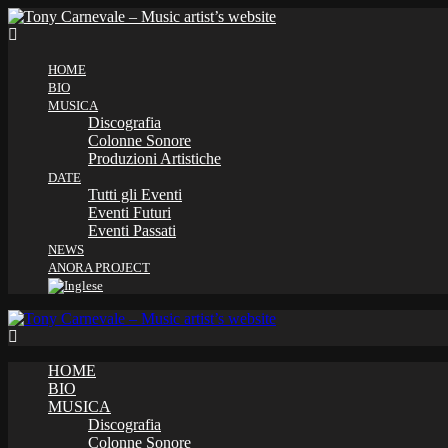
HOME
BIO
MUSICA
Discografia
Colonne Sonore
Produzioni Artistiche
DATE
Tutti gli Eventi
Eventi Futuri
Eventi Passati
NEWS
ANORA PROJECT
HOME
BIO
MUSICA
Discografia
Colonne Sonore