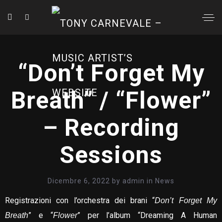
“Don’t Forget My
Breath” / “Flower”
– Recording
Sessions
Dicembre 6, 2022
by
admin
in
News
Registrazioni con l’orchestra dei brani “
Don’t Forget My
” e “
” per l’album “Dreaming A Human
Breath
Flower