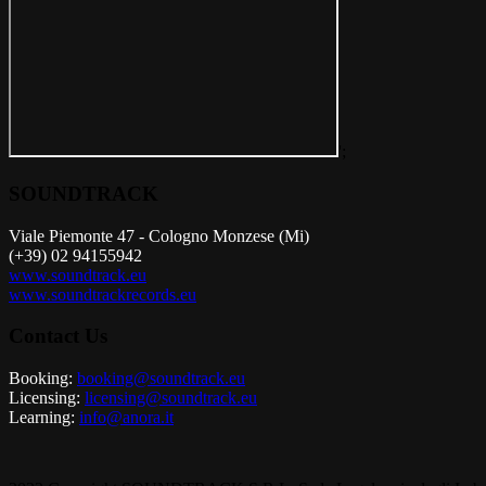
';
SOUNDTRACK
Viale Piemonte 47 - Cologno Monzese (Mi)
(+39) 02 94155942
www.soundtrack.eu
www.soundtrackrecords.eu
Contact Us
Booking:
booking@soundtrack.eu
Licensing:
licensing@soundtrack.eu
Learning:
info@anora.it