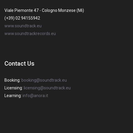
Viale Piemonte 47 - Cologno Monzese (Mi)
(+39) 02 94155942
www.soundtrack.eu
www.soundtrackrecords.eu
Contact Us
Booking:
booking@soundtrack.eu
Licensing:
licensing@soundtrack.eu
Learning:
info@anora.it