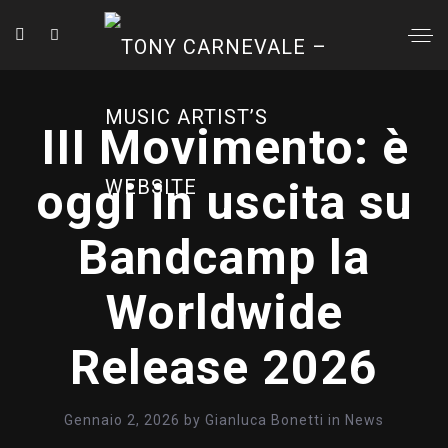
III Movimento: è
oggi in uscita su
Bandcamp la
Worldwide
Release 2026
Gennaio 2, 2026
by
Gianluca Bonetti
in
News