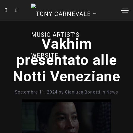
Vakhim
presentato alle
Notti Veneziane
Settembre 11, 2024
by
Gianluca Bonetti
in
News